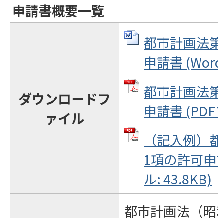
申請書概要一覧
都市計画法第
申請書 (Wor
都市計画法第
ダウンロードフ
申請書 (PDF
ァイル
（記入例）都
1項の許可申
ル: 43.8KB)
都市計画法（昭和