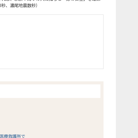
0秒、濃尾地震数秒）
医療救護所で