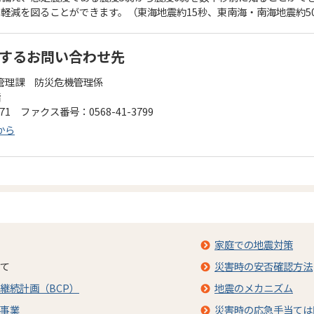
軽減を図ることができます。（東海地震約15秒、東南海・南海地震約5
するお問い合わせ先
管理課 防災危機管理係
階
171 ファクス番号：0568-41-3799
から
家庭での地震対策
て
災害時の安否確認方法
継続計画（BCP）
地震のメカニズム
事業
災害時の応急手当ては