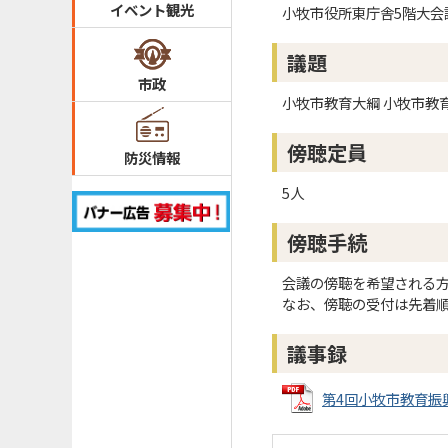
イベント観光
小牧市役所東庁舎5階大会
議題
市政
小牧市教育大綱 小牧市教
傍聴定員
防災情報
5人
傍聴手続
会議の傍聴を希望される方
なお、傍聴の受付は先着
議事録
第4回小牧市教育振興基