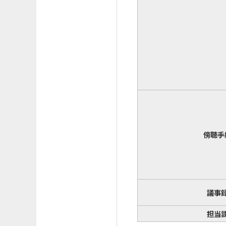
傍聴手
議事
担当