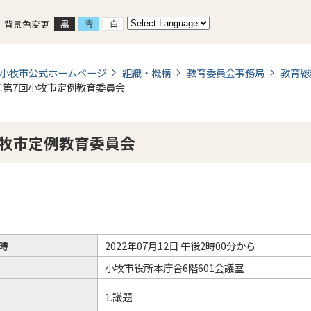
背景色変更
小牧市公式ホームページ
組織・機構
教育委員会事務局
教育総
年第7回小牧市定例教育委員会
小牧市定例教育委員会
時
2022年07月12日 午後2時00分から
小牧市役所本庁舎6階601会議室
1.議題