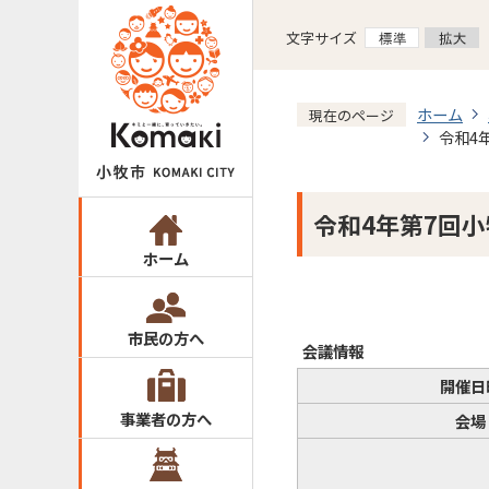
文字サイズ
ホーム
現在のページ
令和4
令和4年第7回
ホーム
市民の方へ
会議情報
開催日
事業者の方へ
会場