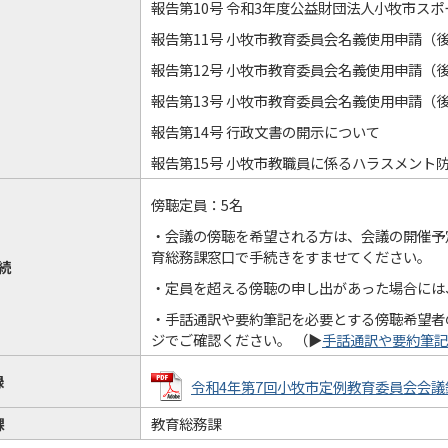
報告第10号 令和3年度公益財団法人小牧市ス
報告第11号 小牧市教育委員会名義使用申請（
報告第12号 小牧市教育委員会名義使用申請（
報告第13号 小牧市教育委員会名義使用申請（
報告第14号 行政文書の開示について
報告第15号 小牧市教職員に係るハラスメント
傍聴定員：5名
・会議の傍聴を希望される方は、会議の開催予
育総務課窓口で手続きをすませてください。
続
・定員を超える傍聴の申し出があった場合には
・手話通訳や要約筆記を必要とする傍聴希望者
ジでご確認ください。 （▶
手話通訳や要約筆記
録
令和4年第7回小牧市定例教育委員会会議録 (P
課
教育総務課