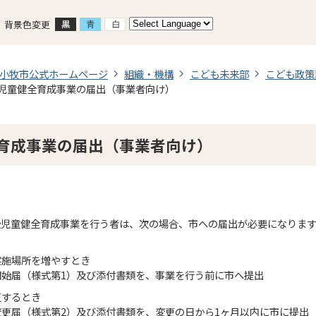
背景色変更
小牧市公式ホームページ
組織・機構
こども未来部
こども政策
児童健全育成事業の届出（事業者向け）
育成事業の届出（事業者向け）
後児童健全育成事業を行う者は、次の場合、市への届出が必要になりま
実施場所を増やすとき
開始届（様式第1）及び添付書類を、事業を行う前に市へ提出
更するとき
更届（様式第2）及び添付書類を、変更の日から1ヶ月以内に市に提出