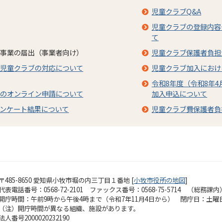
児童クラブQ&A
児童クラブの登録内容
て
事業の届出（事業者向け）
児童クラブ保護者負担
児童クラブの対応について
児童クラブ加入におけ
令和8年度（令和8年4
のオンライン申請について
加入申込について
ンケート結果について
児童クラブ費保護者負
〒485-8650 愛知県小牧市堀の内三丁目１番地 [
小牧市役所の地図
]
代表電話番号：0568-72-2101 ファックス番号：0568-75-5714 （総務課内
開庁時間：午前9時から午後4時まで（令和7年11月4日から）
閉庁日：土曜
（注）開庁時間が異なる組織、施設があります。
法人番号2000020232190