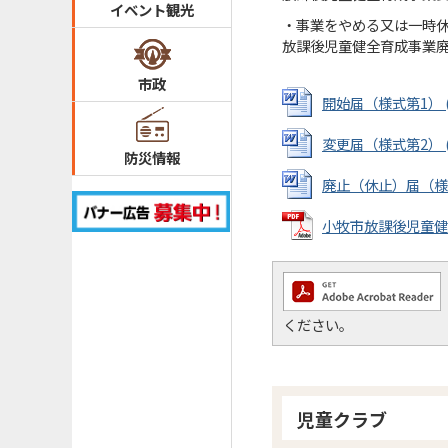
イベント観光
・事業をやめる又は一時
放課後児童健全育成事業
市政
開始届（様式第1） (W
変更届（様式第2） (W
防災情報
廃止（休止）届（様式第3
小牧市放課後児童健全
ください。
児童クラブ