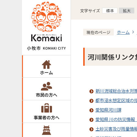
文字サイズ
ホーム
現在のページ
河川関係リンク
ホーム
新川流域総合治水対
市民の方へ
都市浸水想定区域の
愛知県河川課
事業者の方へ
愛知県 川の防災情報
土砂災害及び雨量情