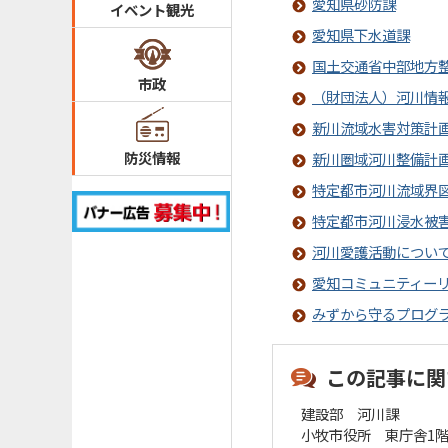
愛知県砂防課
イベント観光
愛知県下水道課
国土交通省中部地方
市政
（財団法人）河川情
新川流域水害対策計
防災情報
新川圏域河川整備計
特定都市河川流域界
特定都市河川浸水被
河川愛護活動につい
愛知コミュニティー
みずから守るプログ
この記事に関
建設部 河川課
小牧市役所 東庁舎1