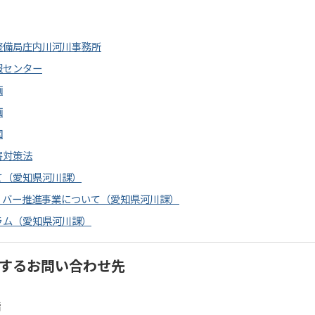
整備局庄内川河川事務所
報センター
画
画
図
害対策法
て（愛知県河川課）
リバー推進事業について（愛知県河川課）
ラム（愛知県河川課）
するお問い合わせ先
階