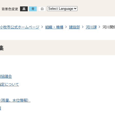
背景色変更
小牧市公式ホームページ
組織・機構
建設部
河川課
河川関
集
策協議会
指定について
（雨量、水位情報）
報