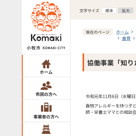
文字サイズ
ホーム
現在のページ
食育
協働事業「知り
ホーム
市民の方へ
令和元年11月6日（水曜
食物アレルギーを持つ子ど
師・栄養士ママとの相談
事業者の方へ