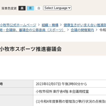
背景色変更
小牧市公式ホームページ
組織・機構
健康生きがい支え合い推進
開・会議録、審議会の公募委員（スポーツ）
会議の開催案内
令和
回小牧市スポーツ推進審議会
時
2023年02月07日 午後2時00分から
小牧市役所 東庁舎4階 本会議用控室
(1)令和4年度事務の管理及び執行状況の点検