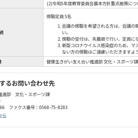
(2)令和5年度教育委員会基本方針重点施策につ
傍聴定員 5名
会議の傍聴を希望される方は、会議の
続
い。
傍聴の受付は、先着順で行い、定員に
新型コロナウイルス感染症のため、マ
ない方の傍聴はご遠慮いただきますよ
課
健康生きがい支え合い推進部 文化・スポーツ課
するお問い合わせ先
推進部 文化・スポーツ課
階
166 ファクス番号：0568-75-8283
から