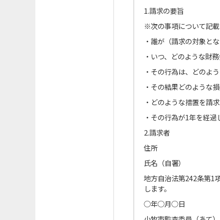
1.請求の要旨
※次の事項について記載
・誰が（請求の対象とな
・いつ、どのような財務
・その行為は、どのよう
・その結果どのような損
・どのような措置を請求
・その行為が1年を経過
2.請求者
住所
氏名（自署）
地方自治法第242条第
します。
○年○月○日
小牧市監査委員（あて）