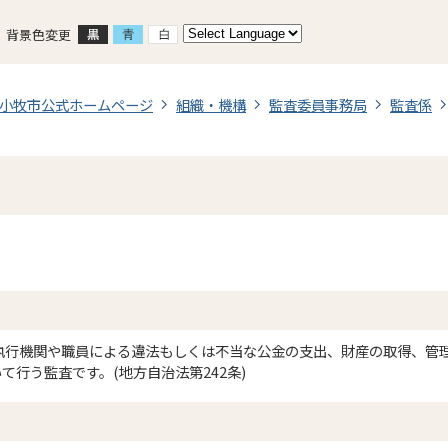
背景色変更
小牧市公式ホームページ
組織・機構
監査委員事務局
監査係
執行機関や職員による違法もしくは不当な公金の支出、財産の取得、管
て行う監査です。(地方自治法第242条)