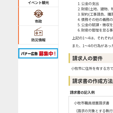
イベント観光
公金の支出
財産(土地、建物、
契約(工事請負、購
債務その他の義務の
市政
公金の賦課・徴収を
財産の管理を怠る事
上記の1～4は、それぞれ
防災情報
また、1～4の行為があっ
請求人の要件
小牧市に住所を有する方で
請求書の作成方法
請求書の記入例
小牧市職員措置請求書
（請求の対象とする執行