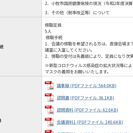
2．小牧市国民健康保険の現況（令和2年度決
3．その他（税率改正等）について
傍聴定員
5人
傍聴手続
1．会議の傍聴を希望される方は、直接会場ま
続
議室に入室してください。
2．傍聴の受付は先着順により、定員になり次
※新型コロナウィルス感染症の拡大状況等によ
マスクの着用をお願いいたします。
議事録 (PDFファイル: 564.0KB)
諮問書 (PDFファイル: 36.1KB)
諮問資料 (PDFファイル: 62.6KB)
録
会議資料1 (PDFファイル: 140.6KB)