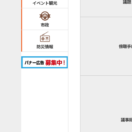
議題
イベント観光
市政
傍聴手
防災情報
議事