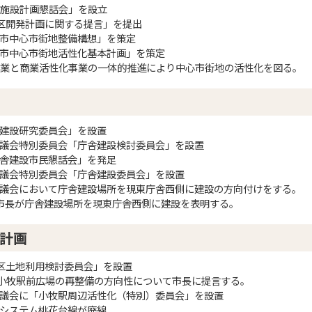
街区施設計画懇話会」を設立
A街区開発計画に関する提言」を提出
小牧市中心市街地整備構想」を策定
小牧市中心市街地活性化基本計画」を策定
業と商業活性化事業の一体的推進により中心市街地の活性化を図る。
庁舎建設研究委員会」を設置
牧市議会特別委員会「庁舎建設検討委員会」を設置
市庁舎建設市民懇話会」を発足
牧市議会特別委員会「庁舎建設委員会」を設置
牧市議会において庁舎建設場所を現東庁舎西側に建設の方向付けをする。
小牧市長が庁舎建設場所を現東庁舎西側に建設を表明する。
計画
A街区土地利用検討委員会」を設置
小牧駅前広場の再整備の方向性について市長に提言する。
牧市議会に「小牧駅周辺活性化（特別）委員会」を設置
交通システム桃花台線が廃線