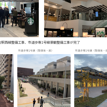
小牧駅西線整備工事、市道歩専1号線景観整備工事が完了