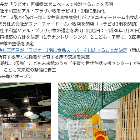
牧市長が「ラピオ」再構築はゼロベースで検討することを表明
式会社平和堂がアル・プラザ小牧をラピオ1・2階に集約化
「ラピオ」3階と4階の一部に安井家具株式会社がファニチャードーム小牧店
安井家具株式会社がファニチャードーム小牧店を閉店（→ラピオ3階を閉鎖
式会社平和堂がアル・プラザ小牧の退店を表明（閉店日：平成30年1月20日
オ再構築の方針を決定（1.テナントリーシング、2.こども・子育て、3.図
未来館の整備を決定
株式会社三河屋が「ラピオ」1階に食品スーパーを出店することが決定
（開店
市が所有する床と地権者が所有する床の交換を実施
ピオ3階に（仮称）こども未来館のうち「子育て世代包括支援センター」が
称）こども未来館の整備に着工
も未来館がオープン