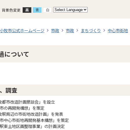
背景色変更
小牧市公式ホームページ
市政
市政
まちづくり
中心市街地
過について
、調査
小牧都市改造計画懇談会」を設立
小牧市の再開発構想」を策定
「小牧駅周辺の市街地改造計画」を発表
小牧市中心市街地再開発基本構想」を策定
小牧駅東土地区画整理事業」の計画決定