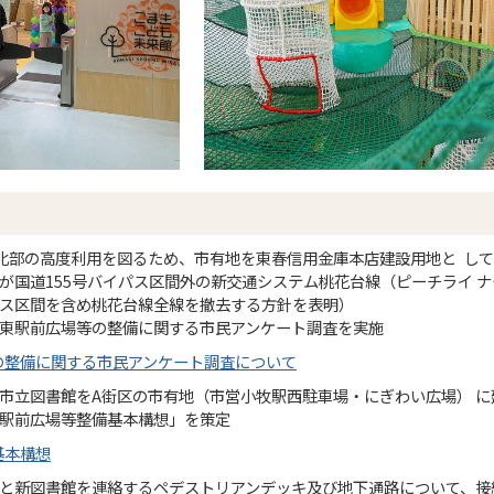
街区北部の高度利用を図るため、市有地を東春信用金庫本店建設用地と し
知県が国道155号バイパス区間外の新交通システム桃花台線（ピーチライ 
イパス区間を含め桃花台線全線を撤去する方針を表明）
牧駅東駅前広場等の整備に関する市民アンケート調査を実施
の整備に関する市民アンケート調査について
小牧市立図書館をA街区の市有地（市営小牧駅西駐車場・にぎわい広場） 
小牧駅前広場等整備基本構想」を策定
基本構想
ピオと新図書館を連絡するペデストリアンデッキ及び地下通路について、