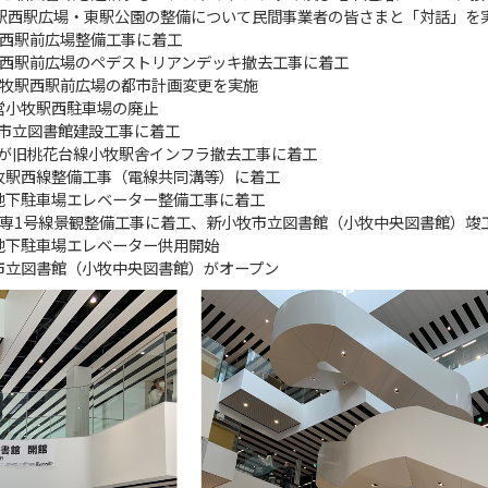
小牧駅西駅広場・東駅公園の整備について民間事業者の皆さまと「対話」を
牧駅西駅前広場整備工事に着工
牧駅西駅前広場のペデストリアンデッキ撤去工事に着工
 小牧駅西駅前広場の都市計画変更を実施
市営小牧駅西駐車場の廃止
牧市立図書館建設工事に着工
県が旧桃花台線小牧駅舎インフラ撤去工事に着工
小牧駅西線整備工事（電線共同溝等）に着工
駅地下駐車場エレベーター整備工事に着工
道歩専1号線景観整備工事に着工、新小牧市立図書館（小牧中央図書館）竣
駅地下駐車場エレベーター供用開始
牧市立図書館（小牧中央図書館）がオープン