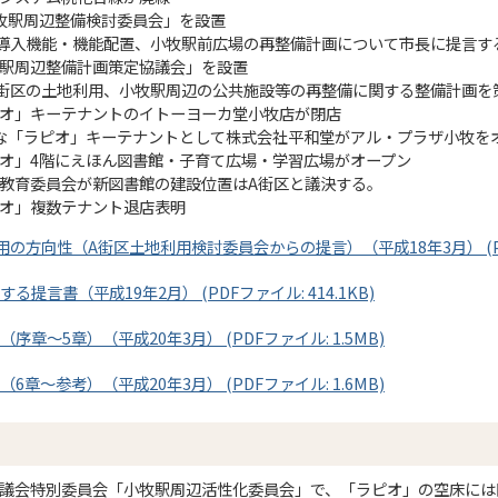
「小牧駅周辺整備検討委員会」を設置
導入機能・機能配置、小牧駅前広場の再整備計画について市長に提言す
小牧駅周辺整備計画策定協議会」を設置
街区の土地利用、小牧駅周辺の公共施設等の再整備に関する整備計画を
ラピオ」キーテナントのイトーヨーカ堂小牧店が閉店
新たな「ラピオ」キーテナントとして株式会社平和堂がアル・プラザ小牧を
ラピオ」4階にえほん図書館・子育て広場・学習広場がオープン
牧市教育委員会が新図書館の建設位置はA街区と議決する。
ラピオ」複数テナント退店表明
の方向性（A街区土地利用検討委員会からの提言）（平成18年3月） (PDF
提言書（平成19年2月） (PDFファイル: 414.1KB)
章～5章）（平成20年3月） (PDFファイル: 1.5MB)
章～参考）（平成20年3月） (PDFファイル: 1.6MB)
牧市議会特別委員会「小牧駅周辺活性化委員会」で、「ラピオ」の空床に