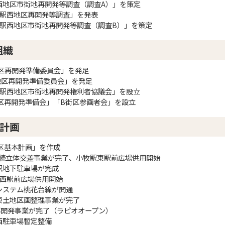
駅西地区市街地再開発等調査（調査A）」を策定
小牧駅西地区再開発等調査」を発表
小牧駅西地区市街地再開発等調査（調査B）」を策定
組織
B地区再開発準備委員会」を発足
A地区再開発準備委員会」を発足
小牧駅西地区市街地再開発権利者協議会」を設立
A街区再開発準備会」「B街区参画者会」を設立
計画
街区基本計画」を作成
連続立体交差事業が完了、小牧駅東駅前広場供用開始
牧駅地下駐車場が完成
駅西駅前広場供用開始
通システム桃花台線が開通
駅東土地区画整理事業が完了
区再開発事業が完了（ラピオオープン）
駅西駐車場暫定整備