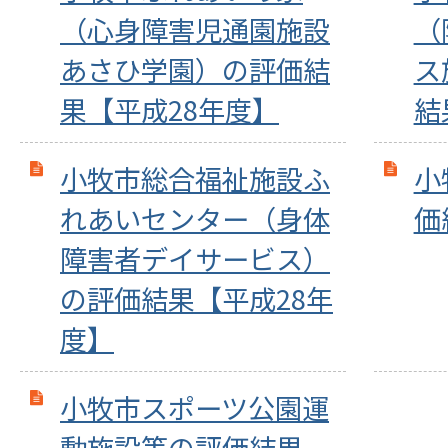
（心身障害児通園施設
（
あさひ学園）の評価結
ス
果【平成28年度】
結
小牧市総合福祉施設ふ
小
れあいセンター（身体
価
障害者デイサービス）
の評価結果【平成28年
度】
小牧市スポーツ公園運
動施設等の評価結果