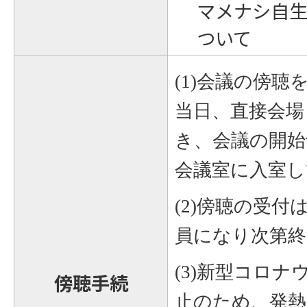
マメナシ自
ついて
(1)
会議の傍聴
当日、直接会場
き、会議の開始
会議室に入室し
(2)
傍聴の受付
員になり次第終
(3)
新型コロナ
傍聴手続
止のため、発熱