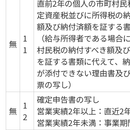
直前2年の個人の市町村民
定資産税並びに所得税の
額及び納付済額を証する
1
（給与所得者である場合
無
1
村民税の納付すべき額及
を証する書類に代えて、
が添付できない理由書及
票の写し）
確定申告書の写し
1
無
営業実績2年以上：直近2
2
営業実績2年未満：事業期