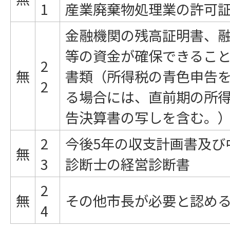
1
産業廃棄物処理業の許可
金融機関の残高証明書、
等の資金が確保できるこ
2
無
書類（所得税の青色申告
2
る場合には、直前期の所
告決算書の写しを含む。
2
今後5年の収支計画書及び
無
3
診断士の経営診断書
2
無
その他市長が必要と認め
4