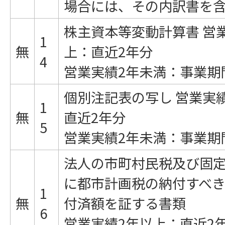
場合には、その内訳書を
株主資本等変動計算書 営
1
無
上：直近2年分
4
営業実績2年未満：事業期
個別注記表の写し 営業実
1
無
直近2年分
5
営業実績2年未満：事業期
法人の市町村民税及び固
に都市計画税の納付すべ
1
無
付済額を証する書類
6
営業実績2年以上：直近2