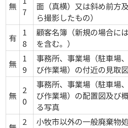
1
無
面（真横）又は斜め前方
7
ら撮影したもの）
1
顧客名簿（新規の場合に
有
8
を含む。）
1
事務所、事業場（駐車場
無
9
び作業場）の付近の見取
事務所、事業場（駐車場
2
無
び作業場）の配置図及び
0
る写真
2
小牧市以外の一般廃棄物
無