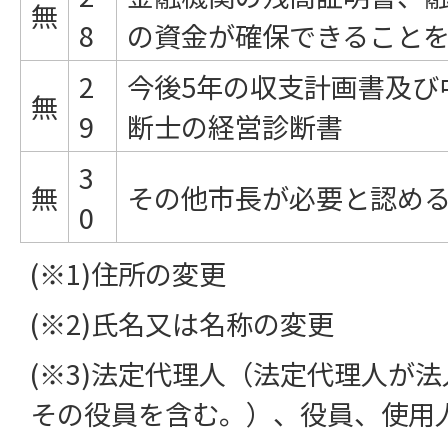
無
8
の資金が確保できること
2
今後5年の収支計画書及び
無
9
断士の経営診断書
3
無
その他市長が必要と認め
0
(※1)住所の変更
(※2)氏名又は名称の変更
(※3)法定代理人（法定代理人が
その役員を含む。）、役員、使用