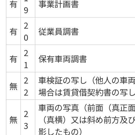
有
事業計画書
9
2
有
従業員調書
0
2
有
保有車両調書
1
2
車検証の写し（他人の車
無
2
場合は賃貸借契約書の写
車両の写真（前面（真正
2
無
（真横）又は斜め前方及
3
影したもの）