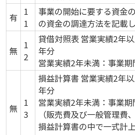
1
事業の開始に要する資金
有
1
の資金の調達方法を記載
貸借対照表 営業実績2年以
1
無
年分
2
営業実績2年未満：事業期
損益計算書 営業実績2年以
年分
1
営業実績2年未満：事業期
無
3
（販売費及び一般管理費
損益計算書の中で一式計