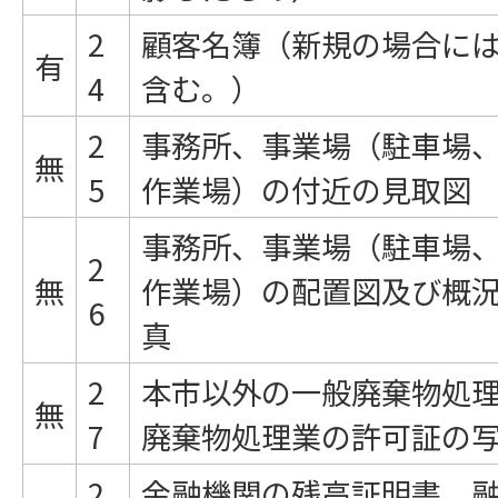
2
顧客名簿（新規の場合に
有
4
含む。）
2
事務所、事業場（駐車場
無
5
作業場）の付近の見取図
事務所、事業場（駐車場
2
無
作業場）の配置図及び概
6
真
2
本市以外の一般廃棄物処
無
7
廃棄物処理業の許可証の
2
金融機関の残高証明書、