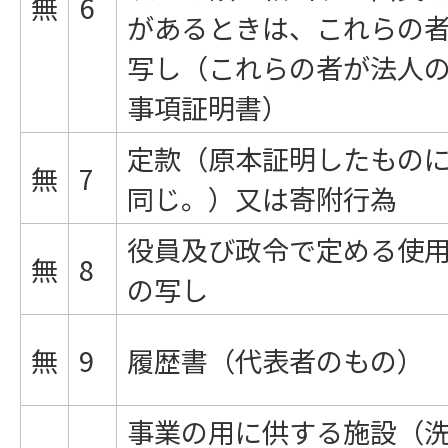
無
6
があるときは、これらの
写し（これらの者が法人
事項証明書）
定款（原本証明したもの
無
7
同じ。）又は寄附行為
役員及び政令で定める使
無
8
の写し
無
9
履歴書（代表者のもの）
事業の用に供する施設（