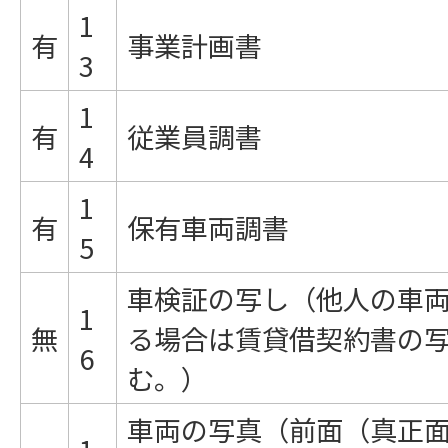
1
有
事業計画書
3
1
有
従業員調書
4
1
有
保有車両調書
5
車検証の写し（他人の車
1
無
る場合は賃貸借契約書の
6
む。）
車両の写真（前面（真正