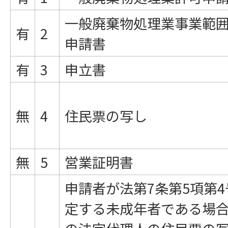
一般廃棄物処理業事業範
有
2
申請書
有
3
申立書
無
4
住民票の写し
無
5
営業証明書
申請者が法第7条第5項第
定する未成年者である場