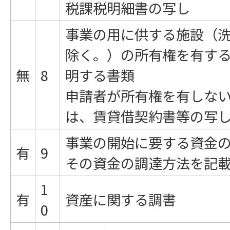
税課税明細書の写し
事業の用に供する施設（
除く。）の所有権を有す
無
8
明する書類
申請者が所有権を有しな
は、賃貸借契約書等の写
事業の開始に要する資金
有
9
その資金の調達方法を記
1
有
資産に関する調書
0