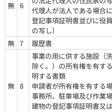
の法定代理人の住民票の
無
6
代理人が法人である場合
登記事項証明書並びに役
の写し）
無
7
履歴書
事業の用に供する施設（
除く。）の所有権を有す
明する書類
無
8
申請者が所有権を有する
事務所、駐車場及び作業
建物の登記事項証明書又