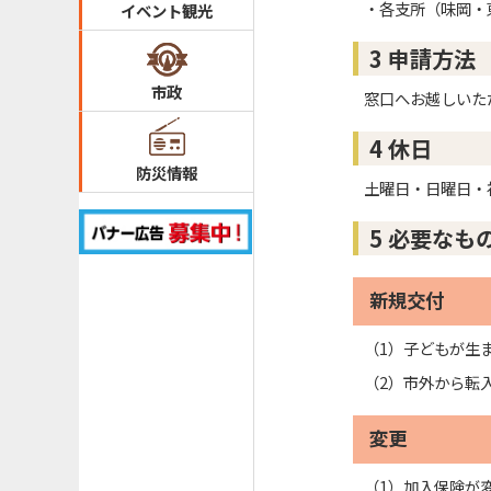
・各支所（味岡・
イベント観光
3 申請方法
市政
窓口へお越しいた
4 休日
防災情報
土曜日・日曜日・祝
5 必要なも
新規交付
（1）子どもが生
（2）市外から転
変更
（1）加入保険が