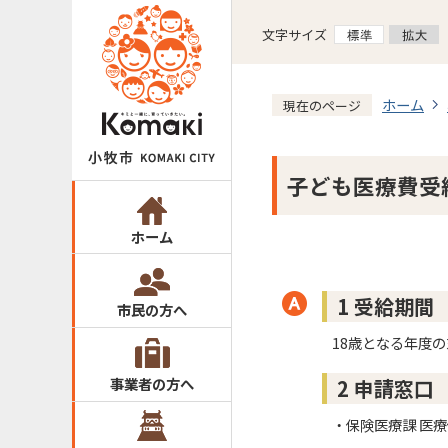
文字サイズ
ホーム
現在のページ
子ども医療費受
ホーム
1 受給期間
市民の方へ
18歳となる年度の
事業者の方へ
2 申請窓口
・保険医療課 医